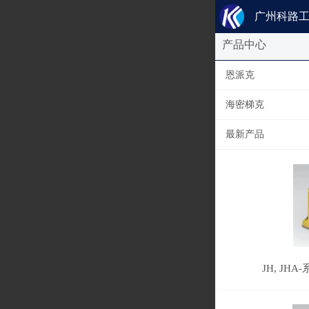
广州科路
产品中心
恩派克
海密梯克
最新产品
JH, J