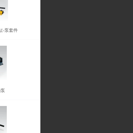
缸-泵套件
动泵